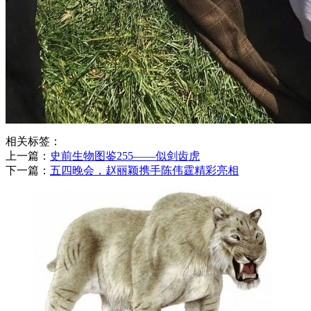
相关标签：
上一篇：
​史前生物图鉴255——似剑齿虎
下一篇：
​五四晚会，赵丽颖携手陈伟霆精彩亮相