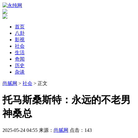
首页
八卦
影视
社会
生活
奇闻
历史
杂谈
尚腻网
>
社会
> 正文
​托马斯桑斯特：永远的不老男
神桑总
2025-05-24 04:55
来源：
尚腻网
点击：
143