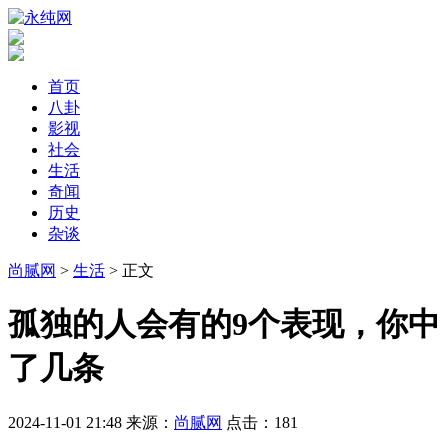
首页
八卦
影视
社会
生活
奇闻
历史
杂谈
尚腻网
>
生活
> 正文
​孤独的人会有的9个表现，你中
了几条
2024-11-01 21:48
来源：
尚腻网
点击：
181