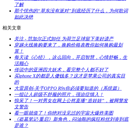
了解
​那个忧伤的“草东没有派对”到底经历了什么，为何歌词
如此决绝
相关文章
​关注 - 范加尔正式卸任 为荷兰足球留下美好遗产
​穿越火线换购要来了，换购价格表教你如何换购最划
算！
​每天读《心经》，这么回向，开启智慧，心情舒畅，生
活顺心
​传说中的亚洲四大妖术，看完整个人都不好了
​买iphone X的都是人傻钱多？这才是苹果公司的真实目
的
​大雷原创-关于OPPO R9s你必须要知道的（系统篇）
​一组让人超级不舒服的照片，强迫症慎入！
​惊呆了！一对男女在网上公然直播“造娃娃”，被网警发
文警告
​看一眼就值了！你绝对没见过的宇宙大爆炸美图
​《盗墓笔记·重启》新角色，闷油瓶的疯狂粉丝刘丧到底
是谁？