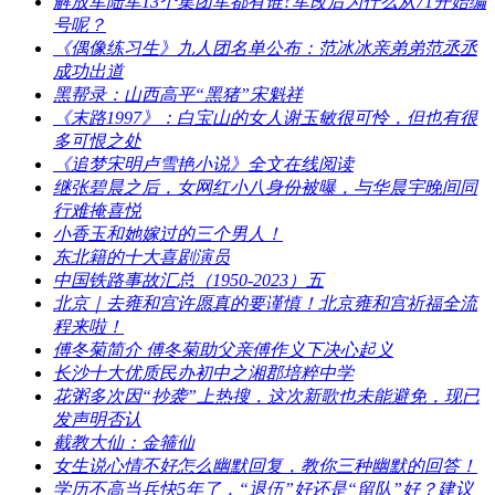
​解放军陆军13个集团军都有谁?军改后为什么从71开始编
号呢？
《偶像练习生》九人团名单公布：范冰冰亲弟弟范丞丞
成功出道
​黑帮录：山西高平“黑猪”宋魁祥
​《末路1997》：白宝山的女人谢玉敏很可怜，但也有很
多可恨之处
​《追梦宋明卢雪艳小说》全文在线阅读
​继张碧晨之后，女网红小八身份被曝，与华晨宇晚间同
行难掩喜悦
​小香玉和她嫁过的三个男人！
​东北籍的十大喜剧演员
​中国铁路事故汇总（1950-2023）五
​北京｜去雍和宫许愿真的要谨慎！北京雍和宫祈福全流
程来啦！
​傅冬菊简介 傅冬菊助父亲傅作义下决心起义
​长沙十大优质民办初中之湘郡培粹中学
​花粥多次因“抄袭”上热搜，这次新歌也未能避免，现已
发声明否认
​截教大仙：金箍仙
​女生说心情不好怎么幽默回复，教你三种幽默的回答！
​学历不高当兵快5年了，“退伍”好还是“留队”好？建议